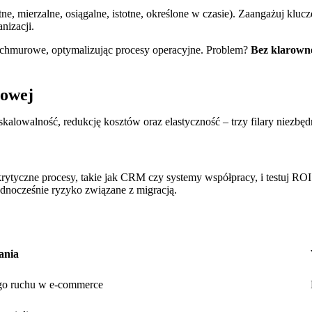
, mierzalne, osiągalne, istotne, określone w czasie). Zaangażuj klucz
nizacji.
ia chmurowe, optymalizując procesy operacyjne. Problem?
Bez klarownej
iowej
 skalowalność, redukcję kosztów oraz elastyczność – trzy filary niez
rytyczne procesy, takie jak CRM czy systemy współpracy, i testuj ROI
ednocześnie ryzyko związane z migracją.
ania
go ruchu w e-commerce