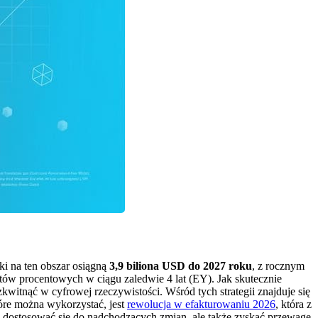
ki na ten obszar osiągną
3,9 biliona USD do 2027 roku
, z rocznym
tów procentowych w ciągu zaledwie 4 lat (EY). Jak skutecznie
kwitnąć w cyfrowej rzeczywistości. Wśród tych strategii znajduje się
óre można wykorzystać, jest
rewolucja w efakturowaniu 2026
, która z
o dostosować się do nadchodzących zmian, ale także zyskać przewagę