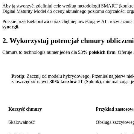
Aby ją stworzyć, zdefiniuj cele według metodologii SMART (konkretne
Digital Maturity Model do oceny aktualnego poziomu dojrzałości orga
Polskie przedsiębiorstwa coraz chętniej inwestują w AI i rozwiązan
synergii.
2. Wykorzystaj potencjał chmury obliczen
Chmura to technologia numer jeden dla
53% polskich firm
. Oferuje
Protip
: Zacznij od modelu hybrydowego. Przenieś najpierw niek
zaoszczędzić nawet
30% kosztów IT
(Splunk), minimalizując j
Korzyść chmury
Przykład zastosow
Skalowalność
Obsługa szczytowe