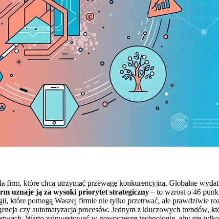
 dla firm, które chcą utrzymać przewagę konkurencyjną. Globalne wydat
rm uznaje ją za wysoki priorytet strategiczny
– to wzrost o 46 punk
i, które pomogą Waszej firmie nie tylko przetrwać, ale prawdziwie roz
ligencja czy automatyzacja procesów. Jednym z kluczowych trendów, kt
rstwach. Warto zainwestować w nowoczesne technologie, aby nie tylk