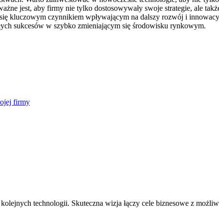
żne jest, aby firmy nie tylko dostosowywały swoje strategie, ale ta
 się kluczowym czynnikiem wpływającym na dalszy rozwój i innowacyjn
złych sukcesów w szybko zmieniającym się środowisku rynkowym.
ojej firmy
a kolejnych technologii. Skuteczna wizja łączy cele biznesowe z możli