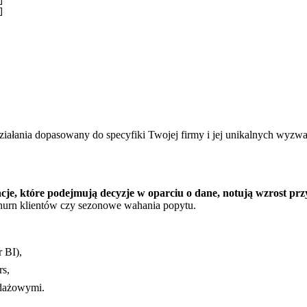




iałania dopasowany do specyfiki Twojej firmy i jej unikalnych wyzwa
cje, które podejmują decyzje w oparciu o dane, notują wzrost 
hurn klientów czy sezonowe wahania popytu.
 BI),
rs,
edażowymi.