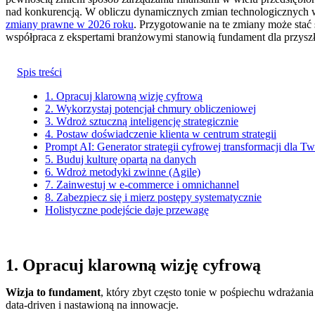
nad konkurencją. W obliczu dynamicznych zmian technologicznych wa
zmiany prawne w 2026 roku
. Przygotowanie na te zmiany może stać
współpraca z ekspertami branżowymi stanowią fundament dla przys
Spis treści
1. Opracuj klarowną wizję cyfrową
2. Wykorzystaj potencjał chmury obliczeniowej
3. Wdroż sztuczną inteligencję strategicznie
4. Postaw doświadczenie klienta w centrum strategii
Prompt AI: Generator strategii cyfrowej transformacji dla Tw
5. Buduj kulturę opartą na danych
6. Wdroż metodyki zwinne (Agile)
7. Zainwestuj w e-commerce i omnichannel
8. Zabezpiecz się i mierz postępy systematycznie
Holistyczne podejście daje przewagę
1. Opracuj klarowną wizję cyfrową
Wizja to fundament
, który zbyt często tonie w pośpiechu wdrażani
data-driven i nastawioną na innowacje.