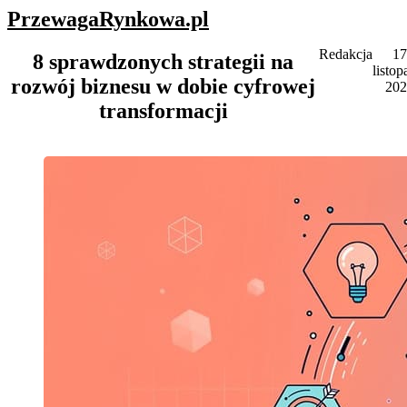
PrzewagaRynkowa
.pl
Redakcja
1
8 sprawdzonych strategii na
listop
rozwój biznesu w dobie cyfrowej
20
transformacji