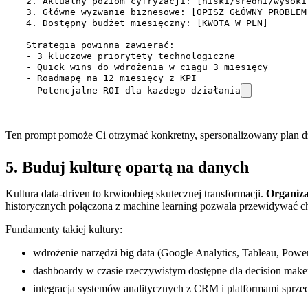
2. Aktualny poziom cyfryzacji: [niski/średni/wysoki]
3. Główne wyzwanie biznesowe: [OPISZ GŁÓWNY PROBLEM]
4. Dostępny budżet miesięczny: [KWOTA W PLN]

Strategia powinna zawierać:

- 3 kluczowe priorytety technologiczne

- Quick wins do wdrożenia w ciągu 3 miesięcy

- Roadmapę na 12 miesięcy z KPI

- Potencjalne ROI dla każdego działania
Ten prompt pomoże Ci otrzymać konkretny, spersonalizowany plan dz
5. Buduj kulturę opartą na danych
Kultura data-driven to krwioobieg skutecznej transformacji.
Organiza
historycznych połączona z machine learning pozwala przewidywać c
Fundamenty takiej kultury:
wdrożenie narzędzi big data (Google Analytics, Tableau, Power
dashboardy w czasie rzeczywistym dostępne dla decision make
integracja systemów analitycznych z CRM i platformami sprz