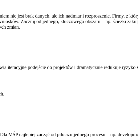
m nie jest brak danych, ale ich nadmiar i rozproszenie. Firmy, z któr
 wniosków. Zacznij od jednego, kluczowego obszaru – np. ścieżki zaku
ych zmian.
ia iteracyjne podejście do projektów i dramatycznie redukuje ryzyko w
h,
la MŚP najlepiej zacząć od pilotażu jednego procesu – np. developmen