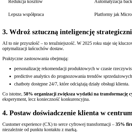
Redukcja kosztów
Automatyzacja backu
Lepsza współpraca
Platformy jak Micro
3. Wdroż sztuczną inteligencję strategiczn
AI to nie przyszłość – to teraźniejszość. W 2025 roku staje się kl
optymalizacji łańcuchów dostaw.
Praktyczne zastosowania obejmują:
personalizację rekomendacji produktowych w czasie rzeczywis
predictive analytics do prognozowania trendów sprzedażowych
chatboty dostępne 24/7, które odciążają działy obsługi klienta.
Co istotne,
58% organizacji zwiększa wydatki na transformację 
eksperyment, lecz konieczność konkurencyjna.
4. Postaw doświadczenie klienta w centrum 
Customer experience (CX) to serce cyfrowej transformacji –
35% fir
niezależnie od punktu kontaktu z marką.