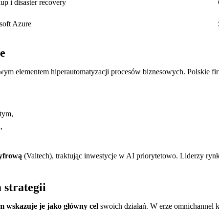
p i disaster recovery
soft Azure
ie
uczowym elementem hiperautomatyzacji procesów biznesowych. Polskie f
tym,
,
cyfrową
(Valtech), traktując inwestycje w AI priorytetowo. Liderzy rynk
strategii
m wskazuje je jako główny cel
swoich działań. W erze omnichannel 