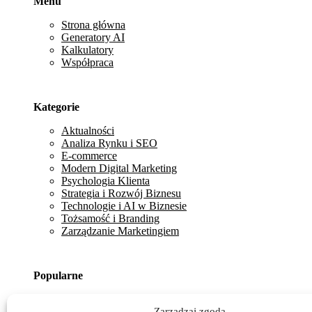
Menu
Strona główna
Generatory AI
Kalkulatory
Współpraca
Kategorie
Aktualności
Analiza Rynku i SEO
E-commerce
Modern Digital Marketing
Psychologia Klienta
Strategia i Rozwój Biznesu
Technologie i AI w Biznesie
Tożsamość i Branding
Zarządzanie Marketingiem
Popularne
Jak zrekrutować idealnego SEO Specialist w 2026 roku?
Zarządzaj zgodą
Jak wykorzystać Smart Shopping do zwiększenia sprzed