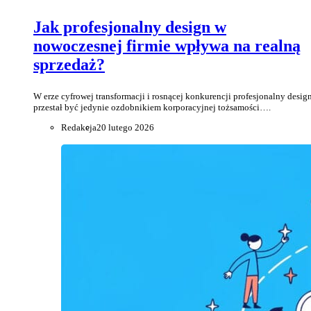
Jak profesjonalny design w
nowoczesnej firmie wpływa na realną
sprzedaż?
W erze cyfrowej transformacji i rosnącej konkurencji profesjonalny desig
przestał być jedynie ozdobnikiem korporacyjnej tożsamości….
Redakcja
20 lutego 2026