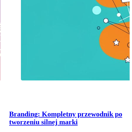
Branding: Kompletny przewodnik po
tworzeniu silnej marki