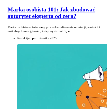
Marka osobista 101: Jak zbudować
autorytet eksperta od zera?
Marka osobista to świadomy proces kształtowania reputacji, wartości i
unikalnych umiejętności, który wyróżnia Cię w…
Redakcja
6 października 2025