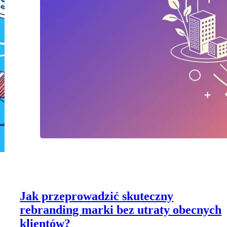
Jak przeprowadzić skuteczny
rebranding marki bez utraty obecnych
klientów?