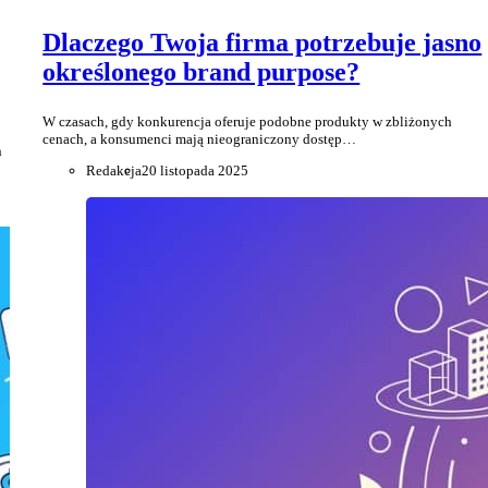
Dlaczego Twoja firma potrzebuje jasno
określonego brand purpose?
W czasach, gdy konkurencja oferuje podobne produkty w zbliżonych
cenach, a konsumenci mają nieograniczony dostęp…
n
Redakcja
20 listopada 2025