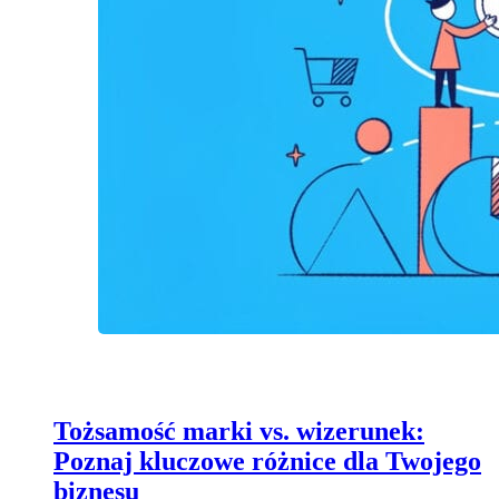
Tożsamość marki vs. wizerunek:
Poznaj kluczowe różnice dla Twojego
biznesu