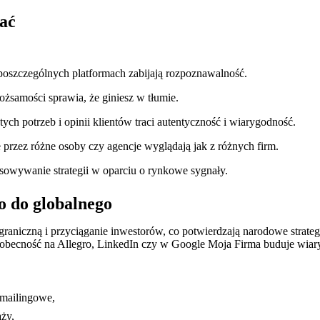
gać
poszczególnych platformach zabijają rozpoznawalność.
żsamości sprawia, że giniesz w tłumie.
h potrzeb i opinii klientów traci autentyczność i wiarygodność.
 przez różne osoby czy agencje wyglądają jak z różnych firm.
osowywanie strategii w oparciu o rynkowe sygnały.
o do globalnego
zagraniczną i przyciąganie inwestorów, co potwierdzają narodowe strate
 obecność na Allegro, LinkedIn czy w Google Moja Firma buduje wiar
 mailingowe,
ży,