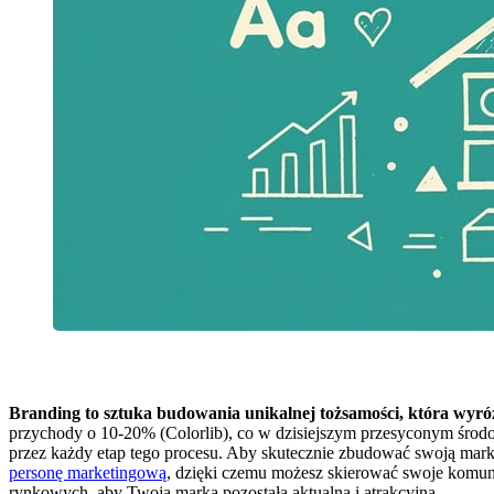
Branding to sztuka budowania unikalnej tożsamości, która wyró
przychody o 10-20% (Colorlib), co w dzisiejszym przesyconym środo
przez każdy etap tego procesu. Aby skutecznie zbudować swoją markę
personę marketingową
, dzięki czemu możesz skierować swoje komuni
rynkowych, aby Twoja marka pozostała aktualna i atrakcyjna.