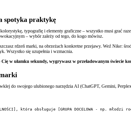
ia spotyka praktykę
olorystykę, typografię i elementy graficzne – wszystko musi grać r
owokacyjnym – wybór zależy od tego, do kogo mówisz.
zczasz rdzeń marki, na obrzeżach konkretne przejawy. Weź Nike: środ
zyk. Wszystko się uzupełnia i wzmacnia.
je Cię w ułamku sekundy, wygrywasz w przeładowanym świecie ko
 marki
 wklej do swojego ulubionego narzędzia AI (ChatGPT, Gemini, Perplexi
LNOŚCI], która obsługuje [GRUPA DOCELOWA - np. młodzi ro