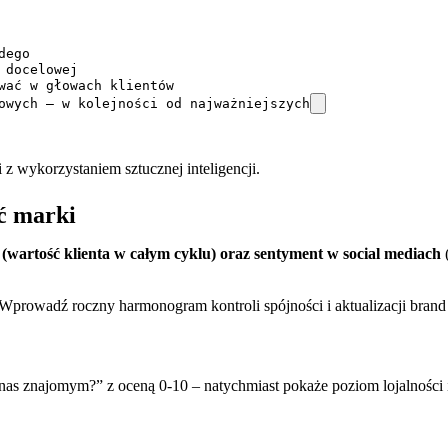
ego

docelowej

wać w głowach klientów

owych – w kolejności od najważniejszych
z wykorzystaniem sztucznej inteligencji.
ść marki
(wartość klienta w całym cyklu) oraz sentyment w social mediach
(
rowadź roczny harmonogram kontroli spójności i aktualizacji brand b
 nas znajomym?” z oceną 0-10 – natychmiast pokaże poziom lojalności 