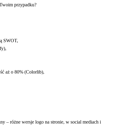
 w Twoim przypadku?
todą SWOT,
fy),
ść aż o 80% (Colorlib),
y – różne wersje logo na stronie, w social mediach i