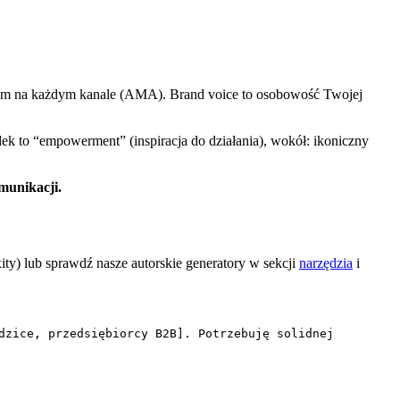
azem na każdym kanale (AMA). Brand voice to osobowość Twojej
ek to “empowerment” (inspiracja do działania), wokół: ikoniczny
munikacji.
ty) lub sprawdź nasze autorskie generatory w sekcji
narzędzia
i
dzice, przedsiębiorcy B2B]. Potrzebuję solidnej 