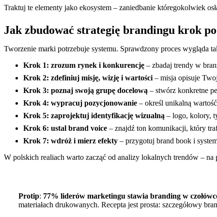
Traktuj te elementy jako ekosystem – zaniedbanie któregokolwiek os
Jak zbudować strategię brandingu krok p
Tworzenie marki potrzebuje systemu. Sprawdzony proces wygląda ta
Krok 1: zrozum rynek i konkurencję
– zbadaj trendy w bran
Krok 2: zdefiniuj misję, wizję i wartości
– misja opisuje Twoj
Krok 3: poznaj swoją grupę docelową
– stwórz konkretne pe
Krok 4: wypracuj pozycjonowanie
– określ unikalną wartość
Krok 5: zaprojektuj identyfikację wizualną
– logo, kolory, 
Krok 6: ustal brand voice
– znajdź ton komunikacji, który tra
Krok 7: wdróż i mierz efekty
– przygotuj brand book i system
W polskich realiach warto zacząć od analizy lokalnych trendów – na
Protip
:
77% liderów marketingu stawia branding w czołówc
materiałach drukowanych. Recepta jest prosta: szczegółowy brand