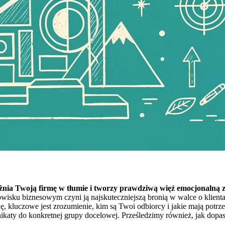
żnia Twoją firmę w tłumie i tworzy prawdziwą więź emocjonalną 
wisku biznesowym czyni ją najskuteczniejszą bronią w walce o klien
, kluczowe jest zrozumienie, kim są Twoi odbiorcy i jakie mają potrz
katy do konkretnej grupy docelowej. Prześledzimy również, jak dopas