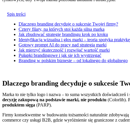
Spis treści
Dlaczego branding decyduje o sukcesie Twojej firmy?
Cztery filary, na których stoi każda silna marka
Jak zbudować strategię brandingu krok po kroku
Identyfikacja wizualna i głos marki – teoria spotyka praktykę
Gotowy prompt AI do pracy nad strategią marki
Jak mierzyć skuteczność i rozwijać wartość marki
Pułapki brandingowe i jak się ich wystrzegać
Branding w polskim biznesie – od lokalnego do globalnego
Dlaczego branding decyduje o sukcesie Tw
Marka to nie tylko logo i nazwa – to suma wszystkich doświadczeń 
decyzję zakupową na podstawie marki, nie produktu
(Colorlib). 
produktem sięga
(PARP).
Firmy konsekwentne w budowaniu tożsamości naturalnie zdobywają zau
commerce czy usługi B2B, gdzie wyróżnienie się graniczone z cudem