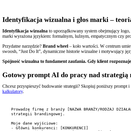
Identyfikacja wizualna i głos marki – teor
Identyfikacja wizualna
to uporządkowany system obejmujący logo, k
marki wyrażona językiem: formalnym, luźnym, empatycznym czy pr
Przydatne narzędzie?
Brand wheel
– koło wartości. W centrum umies
swoosh, “Just Do It”, dynamiczne historie wizualne i motywujący ję
Spójność wizualna to fundament zaufania. Gdy klient rozpozna
Gotowy prompt AI do pracy nad strategią
Chcesz przyspieszyć budowanie strategii? Skopiuj poniższy prompt i
kalkulatory
.
Prowadzę firmę z branży [NAZWA BRANŻY/RODZAJ DZIAŁA
strategii brandingowej.

Moje dane wyjściowe:

- Główni konkurenci: [KONKURENCI]
