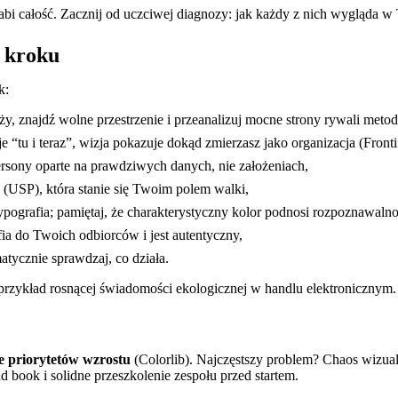
łabi całość. Zacznij od uczciwej diagnozy: jak każdy z nich wygląda
o kroku
k:
ży, znajdź wolne przestrzenie i przeanalizuj mocne strony rywali me
e “tu i teraz”, wizja pokazuje dokąd zmierzasz jako organizacja (Fronti
rsony oparte na prawdziwych danych, nie założeniach,
 (USP), która stanie się Twoim polem walki,
typografia; pamiętaj, że charakterystyczny kolor podnosi rozpoznawalno
fia do Twoich odbiorców i jest autentyczny,
atycznie sprawdzaj, co działa.
 przykład rosnącej świadomości ekologicznej w handlu elektronicznym.
e priorytetów wzrostu
(Colorlib). Najczęstszy problem? Chaos wizualn
 book i solidne przeszkolenie zespołu przed startem.