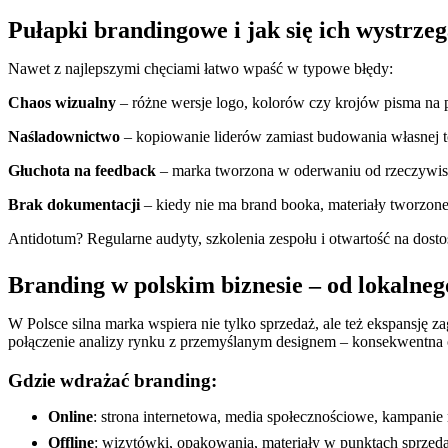
Pułapki brandingowe i jak się ich wystrze
Nawet z najlepszymi chęciami łatwo wpaść w typowe błędy:
Chaos wizualny
– różne wersje logo, kolorów czy krojów pisma na 
Naśladownictwo
– kopiowanie liderów zamiast budowania własnej to
Głuchota na feedback
– marka tworzona w oderwaniu od rzeczywistyc
Brak dokumentacji
– kiedy nie ma brand booka, materiały tworzone
Antidotum? Regularne audyty, szkolenia zespołu i otwartość na dost
Branding w polskim biznesie – od lokalneg
W Polsce silna marka wspiera nie tylko sprzedaż, ale też ekspansję 
połączenie analizy rynku z przemyślanym designem – konsekwentna
Gdzie wdrażać branding:
Online
: strona internetowa, media społecznościowe, kampanie
Offline
: wizytówki, opakowania, materiały w punktach sprzeda