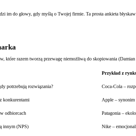
dzi im do głowy, gdy myślą o Twojej firmie. Ta prosta ankieta błyska
 marka
ów, które razem tworzą przewagę niemożliwą do skopiowania (Damian 
Przykład z rynk
gdy potrzebują rozwiązania?
Coca-Cola – roz
 z konkurentami
Apple – synonim 
z w odbiorcach
Patagonia – eko
ją innym (NPS)
Nike – emocjonaln