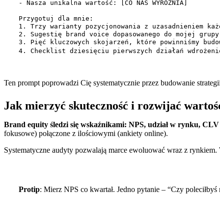
- Nasza unikalna wartość: [CO NAS WYRÓŻNIA]

Przygotuj dla mnie:

1. Trzy warianty pozycjonowania z uzasadnieniem każd
2. Sugestię brand voice dopasowanego do mojej grupy 
3. Pięć kluczowych skojarzeń, które powinniśmy budo
4. Checklist dziesięciu pierwszych działań wdrożeni
Ten prompt poprowadzi Cię systematycznie przez budowanie strategii 
Jak mierzyć skuteczność i rozwijać warto
Brand equity śledzi się wskaźnikami: NPS, udział w rynku, CLV 
fokusowe) połączone z ilościowymi (ankiety online).
Systematyczne audyty pozwalają marce ewoluować wraz z rynkiem. Wp
Protip
: Mierz NPS co kwartał. Jedno pytanie – “Czy poleciłbyś