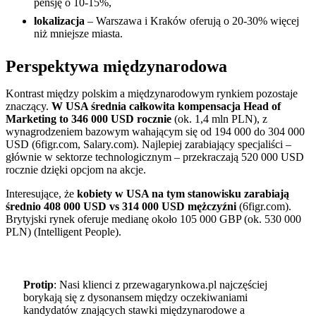
pensję o 10-15%,
lokalizacja
– Warszawa i Kraków oferują o 20-30% więcej
niż mniejsze miasta.
Perspektywa międzynarodowa
Kontrast między polskim a międzynarodowym rynkiem pozostaje
znaczący.
W USA średnia całkowita kompensacja Head of
Marketing to 346 000 USD rocznie
(ok. 1,4 mln PLN), z
wynagrodzeniem bazowym wahającym się od 194 000 do 304 000
USD (6figr.com, Salary.com). Najlepiej zarabiający specjaliści –
głównie w sektorze technologicznym – przekraczają 520 000 USD
rocznie dzięki opcjom na akcje.
Interesujące, że
kobiety w USA na tym stanowisku zarabiają
średnio 408 000 USD vs 314 000 USD mężczyźni
(6figr.com).
Brytyjski rynek oferuje medianę około 105 000 GBP (ok. 530 000
PLN) (Intelligent People).
Protip
: Nasi klienci z przewagarynkowa.pl najczęściej
borykają się z dysonansem między oczekiwaniami
kandydatów znających stawki międzynarodowe a