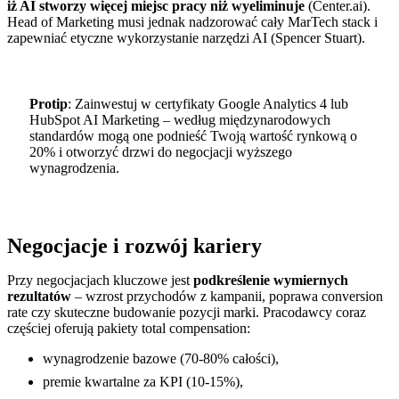
iż AI stworzy więcej miejsc pracy niż wyeliminuje
(Center.ai).
Head of Marketing musi jednak nadzorować cały MarTech stack i
zapewniać etyczne wykorzystanie narzędzi AI (Spencer Stuart).
Protip
: Zainwestuj w certyfikaty Google Analytics 4 lub
HubSpot AI Marketing – według międzynarodowych
standardów mogą one podnieść Twoją wartość rynkową o
20% i otworzyć drzwi do negocjacji wyższego
wynagrodzenia.
Negocjacje i rozwój kariery
Przy negocjacjach kluczowe jest
podkreślenie wymiernych
rezultatów
– wzrost przychodów z kampanii, poprawa conversion
rate czy skuteczne budowanie pozycji marki. Pracodawcy coraz
częściej oferują pakiety total compensation:
wynagrodzenie bazowe (70-80% całości),
premie kwartalne za KPI (10-15%),