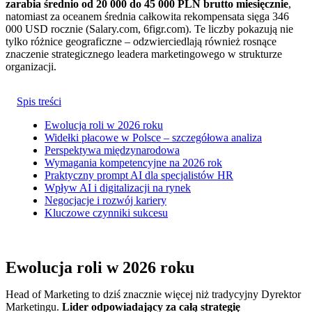
zarabia średnio od 20 000 do 45 000 PLN brutto miesięcznie
,
natomiast za oceanem średnia całkowita rekompensata sięga 346
000 USD rocznie (Salary.com, 6figr.com). Te liczby pokazują nie
tylko różnice geograficzne – odzwierciedlają również rosnące
znaczenie strategicznego leadera marketingowego w strukturze
organizacji.
Spis treści
Ewolucja roli w 2026 roku
Widełki płacowe w Polsce – szczegółowa analiza
Perspektywa międzynarodowa
Wymagania kompetencyjne na 2026 rok
Praktyczny prompt AI dla specjalistów HR
Wpływ AI i digitalizacji na rynek
Negocjacje i rozwój kariery
Kluczowe czynniki sukcesu
Ewolucja roli w 2026 roku
Head of Marketing to dziś znacznie więcej niż tradycyjny Dyrektor
Marketingu.
Lider odpowiadający za całą strategię