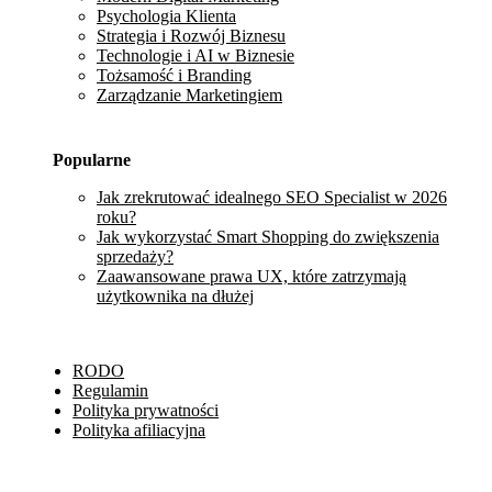
Psychologia Klienta
Strategia i Rozwój Biznesu
Technologie i AI w Biznesie
Tożsamość i Branding
Zarządzanie Marketingiem
Popularne
Jak zrekrutować idealnego SEO Specialist w 2026
roku?
Jak wykorzystać Smart Shopping do zwiększenia
sprzedaży?
Zaawansowane prawa UX, które zatrzymają
użytkownika na dłużej
RODO
Regulamin
Polityka prywatności
Polityka afiliacyjna