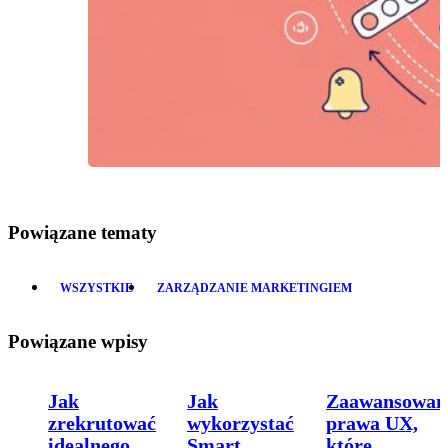
Powiązane tematy
WSZYSTKIE
ZARZĄDZANIE MARKETINGIEM
Powiązane wpisy
Jak
Jak
Zaawansowan
zrekrutować
wykorzystać
prawa UX,
idealnego
Smart
które