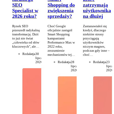
SEO
Shopping do
zatrzymają
Specialist w
zwiększenia
użytkownika
2026 roku?
sprzedaży?
na dłużej
Rynek SEO
Choć Google
Zastanawiałeś się
przeszedł radykalną
oficjalnie zastąpił
kiedyś, dlaczego
transformację. Dziś
Smart Shopping
niektóre strony
to już nie świat
kampaniami
przyciągają
„człowieka od słów
Performance Max w
użytkowników
kluczowych", ale…
2022 roku,
niczym magnes,
zrozumienie
podczas gdy inne –
Redakcja
30
mechanizmów tej…
choć…
lipca
2026
Redakcja
28
Redakcja
23
lipca
lipca
2026
2026