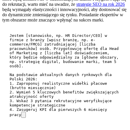
do rekrutacji, warto mieć na uwadze, że
strategie SEO na rok 2026
będą wymagały elastyczności i innowacyjności, aby dostosować się
do dynamicznie zmieniającego się rynku. Posiadanie ekspertów w
tym obszarze może znacząco wpłynąć na sukces marki.
Jestem [stanowisko, np. HR Director/CEO] w 
firmie z branży [wpisz branżę, np. e-
commerce/FMCG] zatrudniającej [liczba 
pracowników] osób. Przygotowuję ofertę dla Head 
of Marketing z [liczba lat] doświadczeniem, 
który będzie odpowiedzialny za [główne obszary, 
np. strategię digital, budowanie marki, team 5 
osób].

Na podstawie aktualnych danych rynkowych dla 
Polski 2026:

1. Zaproponuj realistyczne widełki płacowe 
(brutto miesięcznie)

2. Wymień 5 kluczowych benefitów zwiększających 
atrakcyjność oferty

3. Wskaż 3 pytania rekrutacyjne weryfikujące 
kompetencje strategiczne

4. Zasugeruj KPI dla pierwszych 6 miesięcy 
pracy