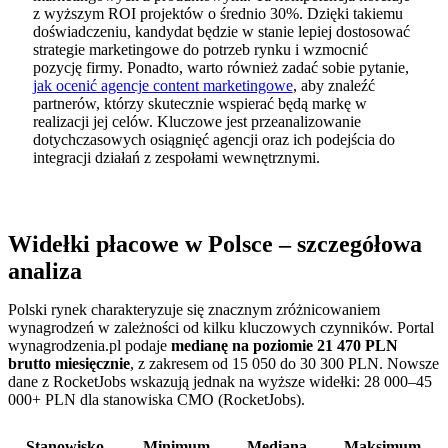
z wyższym ROI projektów o średnio 30%. Dzięki takiemu
doświadczeniu, kandydat będzie w stanie lepiej dostosować
strategie marketingowe do potrzeb rynku i wzmocnić
pozycję firmy. Ponadto, warto również zadać sobie pytanie,
jak ocenić agencje content marketingowe
, aby znaleźć
partnerów, którzy skutecznie wspierać będą markę w
realizacji jej celów. Kluczowe jest przeanalizowanie
dotychczasowych osiągnięć agencji oraz ich podejścia do
integracji działań z zespołami wewnętrznymi.
Widełki płacowe w Polsce – szczegółowa
analiza
Polski rynek charakteryzuje się znacznym zróżnicowaniem
wynagrodzeń w zależności od kilku kluczowych czynników. Portal
wynagrodzenia.pl podaje
medianę na poziomie 21 470 PLN
brutto miesięcznie
, z zakresem od 15 050 do 30 300 PLN. Nowsze
dane z RocketJobs wskazują jednak na wyższe widełki: 28 000–45
000+ PLN dla stanowiska CMO (RocketJobs).
Stanowisko
Minimum
Mediana
Maksimum