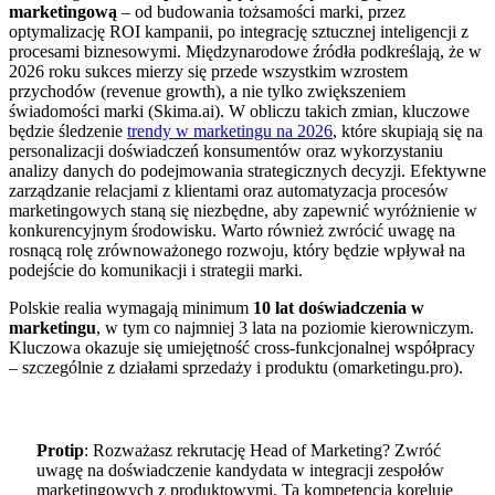
marketingową
– od budowania tożsamości marki, przez
optymalizację ROI kampanii, po integrację sztucznej inteligencji z
procesami biznesowymi. Międzynarodowe źródła podkreślają, że w
2026 roku sukces mierzy się przede wszystkim wzrostem
przychodów (revenue growth), a nie tylko zwiększeniem
świadomości marki (Skima.ai). W obliczu takich zmian, kluczowe
będzie śledzenie
trendy w marketingu na 2026
, które skupiają się na
personalizacji doświadczeń konsumentów oraz wykorzystaniu
analizy danych do podejmowania strategicznych decyzji. Efektywne
zarządzanie relacjami z klientami oraz automatyzacja procesów
marketingowych staną się niezbędne, aby zapewnić wyróżnienie w
konkurencyjnym środowisku. Warto również zwrócić uwagę na
rosnącą rolę zrównoważonego rozwoju, który będzie wpływał na
podejście do komunikacji i strategii marki.
Polskie realia wymagają minimum
10 lat doświadczenia w
marketingu
, w tym co najmniej 3 lata na poziomie kierowniczym.
Kluczowa okazuje się umiejętność cross-funkcjonalnej współpracy
– szczególnie z działami sprzedaży i produktu (omarketingu.pro).
Protip
: Rozważasz rekrutację Head of Marketing? Zwróć
uwagę na doświadczenie kandydata w integracji zespołów
marketingowych z produktowymi. Ta kompetencja koreluje