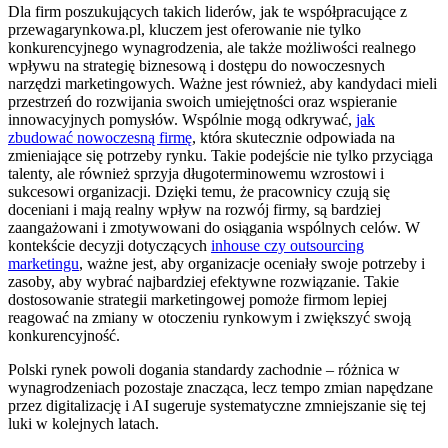
Dla firm poszukujących takich liderów, jak te współpracujące z
przewagarynkowa.pl, kluczem jest oferowanie nie tylko
konkurencyjnego wynagrodzenia, ale także możliwości realnego
wpływu na strategię biznesową i dostępu do nowoczesnych
narzędzi marketingowych. Ważne jest również, aby kandydaci mieli
przestrzeń do rozwijania swoich umiejętności oraz wspieranie
innowacyjnych pomysłów. Wspólnie mogą odkrywać,
jak
zbudować nowoczesną firmę
, która skutecznie odpowiada na
zmieniające się potrzeby rynku. Takie podejście nie tylko przyciąga
talenty, ale również sprzyja długoterminowemu wzrostowi i
sukcesowi organizacji. Dzięki temu, że pracownicy czują się
doceniani i mają realny wpływ na rozwój firmy, są bardziej
zaangażowani i zmotywowani do osiągania wspólnych celów. W
kontekście decyzji dotyczących
inhouse czy outsourcing
marketingu
, ważne jest, aby organizacje oceniały swoje potrzeby i
zasoby, aby wybrać najbardziej efektywne rozwiązanie. Takie
dostosowanie strategii marketingowej pomoże firmom lepiej
reagować na zmiany w otoczeniu rynkowym i zwiększyć swoją
konkurencyjność.
Polski rynek powoli dogania standardy zachodnie – różnica w
wynagrodzeniach pozostaje znacząca, lecz tempo zmian napędzane
przez digitalizację i AI sugeruje systematyczne zmniejszanie się tej
luki w kolejnych latach.