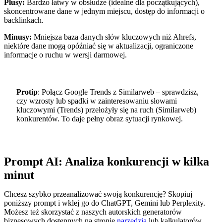
Plusy:
Bardzo łatwy w obsłudze (idealne dla początkujących),
skoncentrowane dane w jednym miejscu, dostęp do informacji o
backlinkach.
Minusy:
Mniejsza baza danych słów kluczowych niż Ahrefs,
niektóre dane mogą opóźniać się w aktualizacji, ograniczone
informacje o ruchu w wersji darmowej.
Protip
: Połącz Google Trends z Similarweb – sprawdzisz,
czy wzrosty lub spadki w zainteresowaniu słowami
kluczowymi (Trends) przełożyły się na ruch (Similarweb)
konkurentów. To daje pełny obraz sytuacji rynkowej.
Prompt AI: Analiza konkurencji w kilka
minut
Chcesz szybko przeanalizować swoją konkurencję? Skopiuj
poniższy prompt i wklej go do ChatGPT, Gemini lub Perplexity.
Możesz też skorzystać z naszych autorskich generatorów
biznesowych dostępnych na stronie
narzędzia
lub kalkulatorów