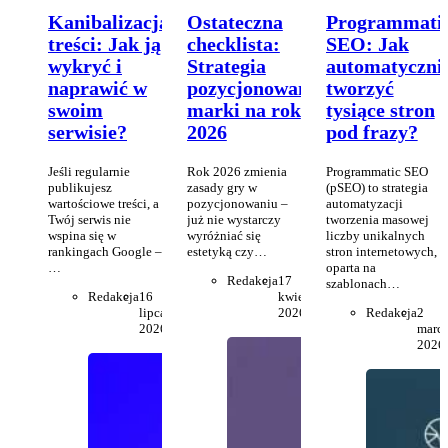
Kanibalizacja
Ostateczna
Programmati
treści: Jak ją
checklista:
SEO: Jak
wykryć i
Strategia
automatyczni
naprawić w
pozycjonowania
tworzyć
swoim
marki na rok
tysiące stron
serwisie?
2026
pod frazy?
Jeśli regularnie
Rok 2026 zmienia
Programmatic SEO
publikujesz
zasady gry w
(pSEO) to strategia
wartościowe treści, a
pozycjonowaniu –
automatyzacji
Twój serwis nie
już nie wystarczy
tworzenia masowej
wspina się w
wyróżniać się
liczby unikalnych
rankingach Google –
estetyką czy…
stron internetowych,
…
oparta na
Redakcja
17
szablonach…
Redakcja
16
kwietnia
lipca
2026
Redakcja
2
2026
marc
2026