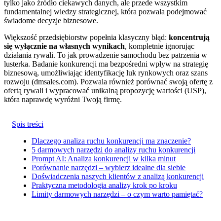
tylko jako źródło ciekawych danych, ale przede wszystkim
fundamentalnej wiedzy strategicznej, która pozwala podejmować
świadome decyzje biznesowe.
Większość przedsiębiorstw popełnia klasyczny błąd:
koncentrują
się wyłącznie na własnych wynikach
, kompletnie ignorując
działania rywali. To jak prowadzenie samochodu bez patrzenia w
lusterka. Badanie konkurencji ma bezpośredni wpływ na strategię
biznesową, umożliwiając identyfikację luk rynkowych oraz szans
rozwoju (dmsales.com). Pozwala również porównać swoją ofertę z
ofertą rywali i wypracować unikalną propozycję wartości (USP),
która naprawdę wyróżni Twoją firmę.
Spis treści
Dlaczego analiza ruchu konkurencji ma znaczenie?
5 darmowych narzędzi do analizy ruchu konkurencji
Prompt AI: Analiza konkurencji w kilka minut
Porównanie narzędzi – wybierz idealne dla siebie
Doświadczenia naszych klientów z analizą konkurencji
Praktyczna metodologia analizy krok po kroku
Limity darmowych narzędzi – o czym warto pamiętać?