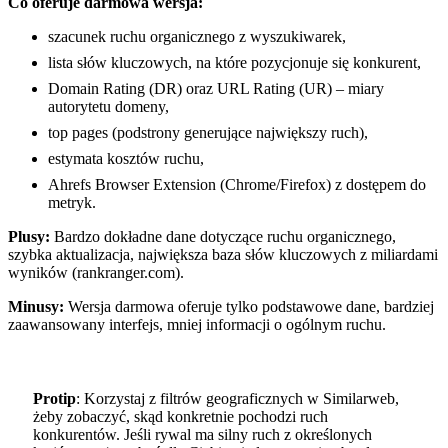
Co oferuje darmowa wersja:
szacunek ruchu organicznego z wyszukiwarek,
lista słów kluczowych, na które pozycjonuje się konkurent,
Domain Rating (DR) oraz URL Rating (UR) – miary
autorytetu domeny,
top pages (podstrony generujące największy ruch),
estymata kosztów ruchu,
Ahrefs Browser Extension (Chrome/Firefox) z dostępem do
metryk.
Plusy:
Bardzo dokładne dane dotyczące ruchu organicznego,
szybka aktualizacja, największa baza słów kluczowych z miliardami
wyników (rankranger.com).
Minusy:
Wersja darmowa oferuje tylko podstawowe dane, bardziej
zaawansowany interfejs, mniej informacji o ogólnym ruchu.
Protip
: Korzystaj z filtrów geograficznych w Similarweb,
żeby zobaczyć, skąd konkretnie pochodzi ruch
konkurentów. Jeśli rywal ma silny ruch z określonych