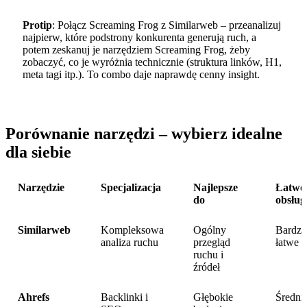
Protip
: Połącz Screaming Frog z Similarweb – przeanalizuj
najpierw, które podstrony konkurenta generują ruch, a
potem zeskanuj je narzędziem Screaming Frog, żeby
zobaczyć, co je wyróżnia technicznie (struktura linków, H1,
meta tagi itp.). To combo daje naprawdę cenny insight.
Porównanie narzędzi – wybierz idealne
dla siebie
Narzędzie
Specjalizacja
Najlepsze
Łatwo
do
obsług
Similarweb
Kompleksowa
Ogólny
Bardz
analiza ruchu
przegląd
łatwe
ruchu i
źródeł
Ahrefs
Backlinki i
Głębokie
Średni