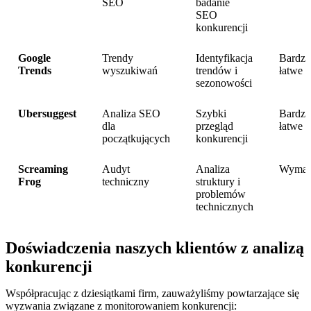
SEO
badanie
SEO
konkurencji
Google
Trendy
Identyfikacja
Bardz
Trends
wyszukiwań
trendów i
łatwe
sezonowości
Ubersuggest
Analiza SEO
Szybki
Bardz
dla
przegląd
łatwe
początkujących
konkurencji
Screaming
Audyt
Analiza
Wymag
Frog
techniczny
struktury i
problemów
technicznych
Doświadczenia naszych klientów z analizą
konkurencji
Współpracując z dziesiątkami firm, zauważyliśmy powtarzające się
wyzwania związane z monitorowaniem konkurencji: