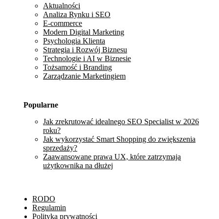
Aktualności
Analiza Rynku i SEO
E-commerce
Modern Digital Marketing
Psychologia Klienta
Strategia i Rozwój Biznesu
Technologie i AI w Biznesie
Tożsamość i Branding
Zarządzanie Marketingiem
Popularne
Jak zrekrutować idealnego SEO Specialist w 2026
roku?
Jak wykorzystać Smart Shopping do zwiększenia
sprzedaży?
Zaawansowane prawa UX, które zatrzymają
użytkownika na dłużej
RODO
Regulamin
Polityka prywatności