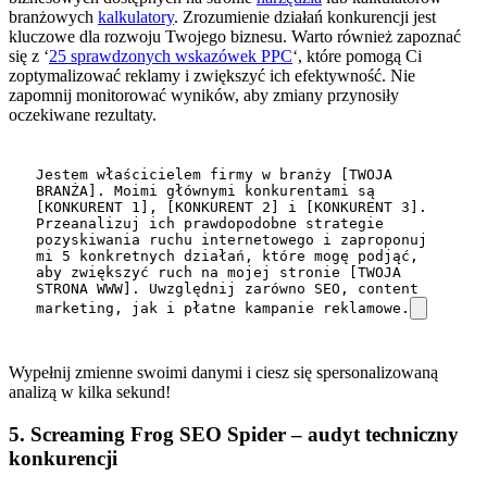
branżowych
kalkulatory
. Zrozumienie działań konkurencji jest
kluczowe dla rozwoju Twojego biznesu. Warto również zapoznać
się z ‘
25 sprawdzonych wskazówek PPC
‘, które pomogą Ci
zoptymalizować reklamy i zwiększyć ich efektywność. Nie
zapomnij monitorować wyników, aby zmiany przynosiły
oczekiwane rezultaty.
Jestem właścicielem firmy w branży [TWOJA 
BRANŻA]. Moimi głównymi konkurentami są 
[KONKURENT 1], [KONKURENT 2] i [KONKURENT 3]. 
Przeanalizuj ich prawdopodobne strategie 
pozyskiwania ruchu internetowego i zaproponuj 
mi 5 konkretnych działań, które mogę podjąć, 
aby zwiększyć ruch na mojej stronie [TWOJA 
STRONA WWW]. Uwzględnij zarówno SEO, content 
marketing, jak i płatne kampanie reklamowe.
Wypełnij zmienne swoimi danymi i ciesz się spersonalizowaną
analizą w kilka sekund!
5. Screaming Frog SEO Spider – audyt techniczny
konkurencji