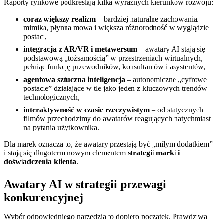
Raporty rynkowe podkreślają kilka wyraźnych kierunków rozwoju:
coraz większy realizm
– bardziej naturalne zachowania,
mimika, płynna mowa i większa różnorodność w wyglądzie
postaci,
integracja z AR/VR i metawersum
– awatary AI stają się
podstawową „tożsamością” w przestrzeniach wirtualnych,
pełniąc funkcję przewodników, konsultantów i asystentów,
agentowa sztuczna inteligencja
– autonomiczne „cyfrowe
postacie” działające w tle jako jeden z kluczowych trendów
technologicznych,
interaktywność w czasie rzeczywistym
– od statycznych
filmów przechodzimy do awatarów reagujących natychmiast
na pytania użytkownika.
Dla marek oznacza to, że awatary przestają być „miłym dodatkiem”
i stają się długoterminowym elementem
strategii marki i
doświadczenia klienta
.
Awatary AI w strategii przewagi
konkurencyjnej
Wybór odpowiedniego narzędzia to dopiero początek. Prawdziwa