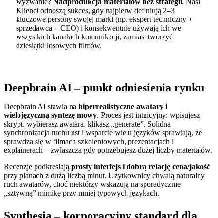
wyzwanie?
Nadprodukcja materiałów bez strategii
. Nasi
Klienci odnoszą sukces, gdy najpierw definiują 2–3
kluczowe persony swojej marki (np. ekspert techniczny +
sprzedawca + CEO) i konsekwentnie używają ich we
wszystkich kanałach komunikacji, zamiast tworzyć
dziesiątki losowych filmów.
Deepbrain AI – punkt odniesienia rynku
Deepbrain AI stawia na
hiperrealistyczne awatary i
wielojęzyczną syntezę mowy
. Proces jest intuicyjny: wpisujesz
skrypt, wybierasz awatara, klikasz „generate”. Solidna
synchronizacja ruchu ust i wsparcie wielu języków sprawiają, że
sprawdza się w filmach szkoleniowych, prezentacjach i
explainerach – zwłaszcza gdy potrzebujesz dużej liczby materiałów.
Recenzje podkreślają
prosty interfejs i dobrą relację cena/jakość
przy planach z dużą liczbą minut. Użytkownicy chwalą naturalny
ruch awatarów, choć niektórzy wskazują na sporadycznie
„sztywną” mimikę przy mniej typowych językach.
Synthesia – korporacyjny standard dla