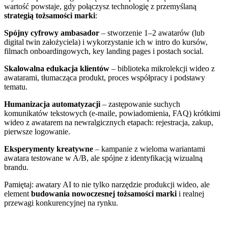
wartość powstaje, gdy połączysz technologię z przemyślaną
strategią tożsamości marki
:
Spójny cyfrowy ambasador
– stworzenie 1–2 awatarów (lub
digital twin założyciela) i wykorzystanie ich w intro do kursów,
filmach onboardingowych, key landing pages i postach social.
Skalowalna edukacja klientów
– biblioteka mikrolekcji wideo z
awatarami, tłumacząca produkt, proces współpracy i podstawy
tematu.
Humanizacja automatyzacji
– zastępowanie suchych
komunikatów tekstowych (e-maile, powiadomienia, FAQ) krótkimi
wideo z awatarem na newralgicznych etapach: rejestracja, zakup,
pierwsze logowanie.
Eksperymenty kreatywne
– kampanie z wieloma wariantami
awatara testowane w A/B, ale spójne z identyfikacją wizualną
brandu.
Pamiętaj: awatary AI to nie tylko narzędzie produkcji wideo, ale
element
budowania nowoczesnej tożsamości marki
i realnej
przewagi konkurencyjnej na rynku.