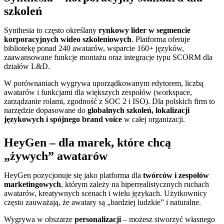
szkoleń
Synthesia to często określany
rynkowy lider w segmencie
korporacyjnych wideo szkoleniowych
. Platforma oferuje
bibliotekę ponad 240 awatarów, wsparcie 160+ języków,
zaawansowane funkcje montażu oraz integracje typu SCORM dla
działów L&D.
W porównaniach wygrywa uporządkowanym edytorem, liczbą
awatarów i funkcjami dla większych zespołów (workspace,
zarządzanie rolami, zgodność z SOC 2 i ISO). Dla polskich firm to
narzędzie dopasowane do
globalnych szkoleń, lokalizacji
językowych i spójnego brand voice
w całej organizacji.
HeyGen – dla marek, które chcą
„żywych” awatarów
HeyGen pozycjonuje się jako platforma dla
twórców i zespołów
marketingowych
, którym zależy na hiperrealistycznych ruchach
awatarów, kreatywnych scenach i wielu językach. Użytkownicy
często zauważają, że awatary są „bardziej ludzkie” i naturalne.
Wygrywa w obszarze
personalizacji
– możesz stworzyć własnego