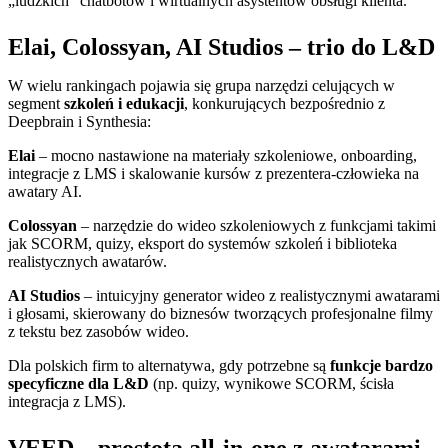
„ludzkich” chatbotów i wirtualnych asystentów obsługi klienta.
Elai, Colossyan, AI Studios – trio do L&D
W wielu rankingach pojawia się grupa narzędzi celujących w
segment
szkoleń i edukacji
, konkurujących bezpośrednio z
Deepbrain i Synthesia:
Elai
– mocno nastawione na materiały szkoleniowe, onboarding,
integracje z LMS i skalowanie kursów z prezentera-człowieka na
awatary AI.
Colossyan
– narzędzie do wideo szkoleniowych z funkcjami takimi
jak SCORM, quizy, eksport do systemów szkoleń i biblioteka
realistycznych awatarów.
AI Studios
– intuicyjny generator wideo z realistycznymi awatarami
i głosami, skierowany do biznesów tworzących profesjonalne filmy
z tekstu bez zasobów wideo.
Dla polskich firm to alternatywa, gdy potrzebne są
funkcje bardzo
specyficzne dla L&D
(np. quizy, wynikowe SCORM, ścisła
integracja z LMS).