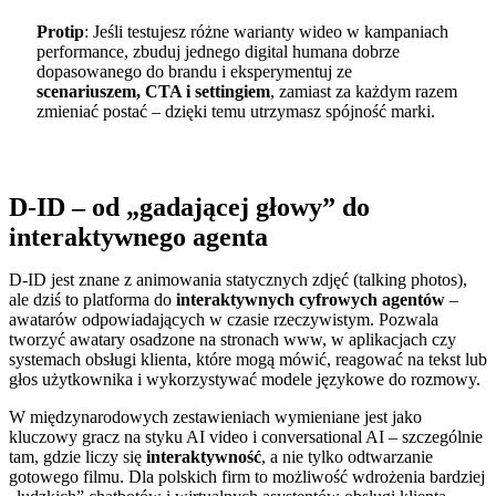
Protip
: Jeśli testujesz różne warianty wideo w kampaniach
performance, zbuduj jednego digital humana dobrze
dopasowanego do brandu i eksperymentuj ze
scenariuszem, CTA i settingiem
, zamiast za każdym razem
zmieniać postać – dzięki temu utrzymasz spójność marki.
D-ID – od „gadającej głowy” do
interaktywnego agenta
D-ID jest znane z animowania statycznych zdjęć (talking photos),
ale dziś to platforma do
interaktywnych cyfrowych agentów
–
awatarów odpowiadających w czasie rzeczywistym. Pozwala
tworzyć awatary osadzone na stronach www, w aplikacjach czy
systemach obsługi klienta, które mogą mówić, reagować na tekst lub
głos użytkownika i wykorzystywać modele językowe do rozmowy.
W międzynarodowych zestawieniach wymieniane jest jako
kluczowy gracz na styku AI video i conversational AI – szczególnie
tam, gdzie liczy się
interaktywność
, a nie tylko odtwarzanie
gotowego filmu. Dla polskich firm to możliwość wdrożenia bardziej