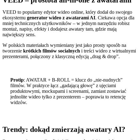
VEED – prostota all-in-one z awatarami
VEED to popularny edytor wideo online, który dodał do swojego
ekosystemu
generator wideo z awatarami AI
. Ciekawa opcja dla
mniej technicznych użytkowników – w jednym narzędziu robisz
montaż, napisy, efekty i dodajesz awatary tam, gdzie mają
największy sens.
W polskich materiałach wymieniany jest jako prosty sposób na
tworzenie
krótkich filmów socialnych
i treści wideo z wirtualnymi
prezenterami, połączony z klasyczną edycją „drag & drop”.
Protip
: AWATAR + B-ROLL = klucz do „nie-nudnych”
filmów. W praktyce łącz „gadającą głowę” z ujęciami
produktowymi, mockupami i screenami, zamiast zostawiać
jednolite wideo tylko z prezenterem – poprawia to retencję
widzów.
Trendy: dokąd zmierzają awatary AI?