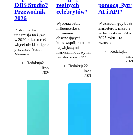
OBS Studio?
realnych
pomocą Rytr
Przewodnik
celebrytów?
AI i API?
2026
Wyobraź sobie
W czasach, gdy 90%
influencerkę z
marketerów planuje
Profesjonalna
milionami
wykorzystywać AI w
transmisja na żywo
obserwujących,
2025 roku – to
w 2026 roku to coś
która współpracuje z
wzrost z…
więcej niż kliknięcie
największymi
przycisku "start".
Redakcja
5
markami modowymi,
Mówimy…
marc
jest dostępna 24/7…
2026
Redakcja
21
Redakcja
22
lipca
kwietnia
2026
2026