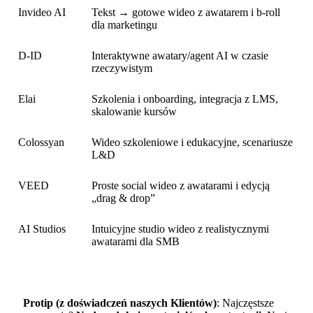
Invideo AI
Tekst → gotowe wideo z awatarem i b-roll
dla marketingu
D-ID
Interaktywne awatary/agent AI w czasie
rzeczywistym
Elai
Szkolenia i onboarding, integracja z LMS,
skalowanie kursów
Colossyan
Wideo szkoleniowe i edukacyjne, scenariusze
L&D
VEED
Proste social wideo z awatarami i edycją
„drag & drop”
AI Studios
Intuicyjne studio wideo z realistycznymi
awatarami dla SMB
Protip (z doświadczeń naszych Klientów)
: Najczęstsze