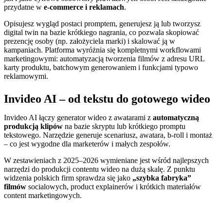
przydatne w
e-commerce i reklamach
.
Opisujesz wygląd postaci promptem, generujesz ją lub tworzysz
digital twin na bazie krótkiego nagrania, co pozwala skopiować
prezencję osoby (np. założyciela marki) i skalować ją w
kampaniach. Platforma wyróżnia się kompletnymi workflowami
marketingowymi: automatyzacją tworzenia filmów z adresu URL
karty produktu, batchowym generowaniem i funkcjami typowo
reklamowymi.
Invideo AI – od tekstu do gotowego wideo
Invideo AI łączy generator wideo z awatarami z
automatyczną
produkcją klipów
na bazie skryptu lub krótkiego promptu
tekstowego. Narzędzie generuje scenariusz, awatara, b-roll i montaż
– co jest wygodne dla marketerów i małych zespołów.
W zestawieniach z 2025–2026 wymieniane jest wśród najlepszych
narzędzi do produkcji contentu wideo na dużą skalę. Z punktu
widzenia polskich firm sprawdza się jako
„szybka fabryka”
filmów
socialowych, product explainerów i krótkich materiałów
content marketingowych.