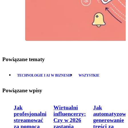
Powiązane tematy
TECHNOLOGIE I AI W BIZNESIE
WSZYSTKIE
Powiązane wpisy
Jak
Wirtualni
Jak
profesjonalnie
influencerzy:
automatyzow
streamować
Czy w 2026
generowanie
za pomocą
zastąpią
treści za