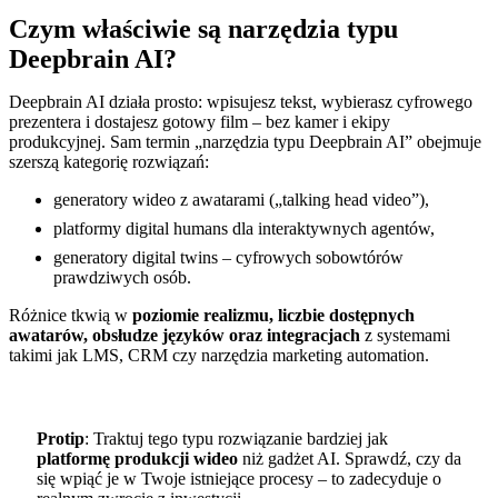
Czym właściwie są narzędzia typu
Deepbrain AI?
Deepbrain AI działa prosto: wpisujesz tekst, wybierasz cyfrowego
prezentera i dostajesz gotowy film – bez kamer i ekipy
produkcyjnej. Sam termin „narzędzia typu Deepbrain AI” obejmuje
szerszą kategorię rozwiązań:
generatory wideo z awatarami („talking head video”),
platformy digital humans dla interaktywnych agentów,
generatory digital twins – cyfrowych sobowtórów
prawdziwych osób.
Różnice tkwią w
poziomie realizmu, liczbie dostępnych
awatarów, obsłudze języków oraz integracjach
z systemami
takimi jak LMS, CRM czy narzędzia marketing automation.
Protip
: Traktuj tego typu rozwiązanie bardziej jak
platformę produkcji wideo
niż gadżet AI. Sprawdź, czy da
się wpiąć je w Twoje istniejące procesy – to zadecyduje o