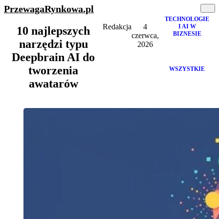
PrzewagaRynkowa
.pl
TECHNOLOGIE
Redakcja
4
I AI W
10 najlepszych
BIZNESIE
czerwca,
narzędzi typu
2026
Deepbrain AI do
tworzenia
WSZYSTKIE
awatarów