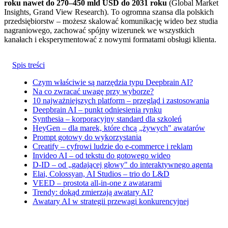
roku nawet do 270–450 mld USD do 2031 roku
(Global Market
Insights, Grand View Research). To ogromna szansa dla polskich
przedsiębiorstw – możesz skalować komunikację wideo bez studia
nagraniowego, zachować spójny wizerunek we wszystkich
kanałach i eksperymentować z nowymi formatami obsługi klienta.
Spis treści
Czym właściwie są narzędzia typu Deepbrain AI?
Na co zwracać uwagę przy wyborze?
10 najważniejszych platform – przegląd i zastosowania
Deepbrain AI – punkt odniesienia rynku
Synthesia – korporacyjny standard dla szkoleń
HeyGen – dla marek, które chcą „żywych" awatarów
Prompt gotowy do wykorzystania
Creatify – cyfrowi ludzie do e-commerce i reklam
Invideo AI – od tekstu do gotowego wideo
D-ID – od „gadającej głowy" do interaktywnego agenta
Elai, Colossyan, AI Studios – trio do L&D
VEED – prostota all-in-one z awatarami
Trendy: dokąd zmierzają awatary AI?
Awatary AI w strategii przewagi konkurencyjnej