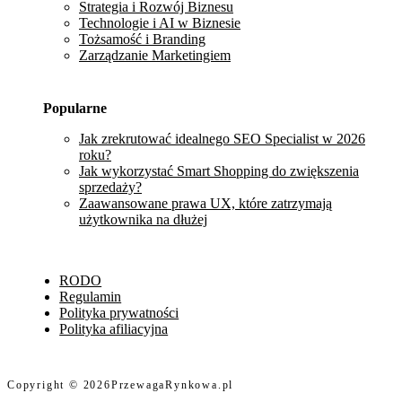
Strategia i Rozwój Biznesu
Technologie i AI w Biznesie
Tożsamość i Branding
Zarządzanie Marketingiem
Popularne
Jak zrekrutować idealnego SEO Specialist w 2026
roku?
Jak wykorzystać Smart Shopping do zwiększenia
sprzedaży?
Zaawansowane prawa UX, które zatrzymają
użytkownika na dłużej
RODO
Regulamin
Polityka prywatności
Polityka afiliacyjna
Copyright © 2026
PrzewagaRynkowa.pl