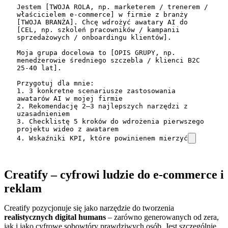
Jestem [TWOJA ROLA, np. marketerem / trenerem / 
właścicielem e-commerce] w firmie z branży 
[TWOJA BRANŻA]. Chcę wdrożyć awatary AI do 
[CEL, np. szkoleń pracowników / kampanii 
sprzedażowych / onboardingu klientów].

Moja grupa docelowa to [OPIS GRUPY, np. 
menedżerowie średniego szczebla / klienci B2C 
25-40 lat].

Przygotuj dla mnie:

1. 3 konkretne scenariusze zastosowania 
awatarów AI w mojej firmie

2. Rekomendację 2–3 najlepszych narzędzi z 
uzasadnieniem

3. Checklistę 5 kroków do wdrożenia pierwszego 
projektu wideo z awatarem

4. Wskaźniki KPI, które powinienem mierzyć
Creatify – cyfrowi ludzie do e-commerce i
reklam
Creatify pozycjonuje się jako narzędzie do tworzenia
realistycznych digital humans
– zarówno generowanych od zera,
jak i jako cyfrowe sobowtóry prawdziwych osób. Jest szczególnie