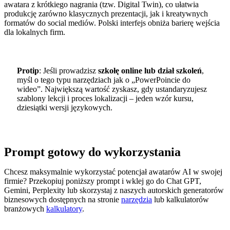
awatara z krótkiego nagrania (tzw. Digital Twin), co ułatwia
produkcję zarówno klasycznych prezentacji, jak i kreatywnych
formatów do social mediów. Polski interfejs obniża barierę wejścia
dla lokalnych firm.
Protip
: Jeśli prowadzisz
szkołę online lub dział szkoleń
,
myśl o tego typu narzędziach jak o „PowerPoincie do
wideo”. Największą wartość zyskasz, gdy ustandaryzujesz
szablony lekcji i proces lokalizacji – jeden wzór kursu,
dziesiątki wersji językowych.
Prompt gotowy do wykorzystania
Chcesz maksymalnie wykorzystać potencjał awatarów AI w swojej
firmie? Przekopiuj poniższy prompt i wklej go do Chat GPT,
Gemini, Perplexity lub skorzystaj z naszych autorskich generatorów
biznesowych dostępnych na stronie
narzędzia
lub kalkulatorów
branżowych
kalkulatory
.